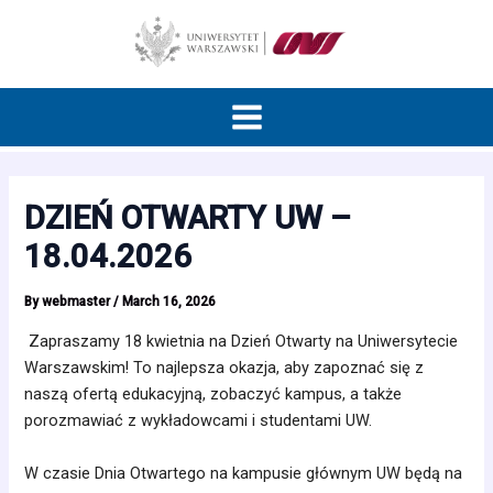
Skip
Post
to
navigation
content
Main
Menu
DZIEŃ OTWARTY UW –
18.04.2026
By
webmaster
/
March 16, 2026
Zapraszamy 18 kwietnia na Dzień Otwarty na Uniwersytecie
Warszawskim! To najlepsza okazja, aby zapoznać się z
naszą ofertą edukacyjną, zobaczyć kampus, a także
porozmawiać z wykładowcami i studentami UW.
W czasie Dnia Otwartego na kampusie głównym UW będą na